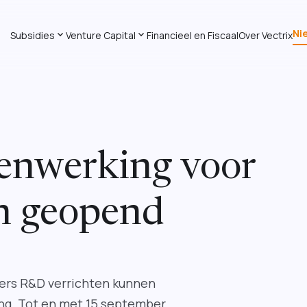
Ni
expand_more
expand_more
Subsidies
Venture Capital
Financieel en Fiscaal
Over Vectrix
nwerking voor
n geopend
ers R&D verrichten kunnen
ng. Tot en met 15 september