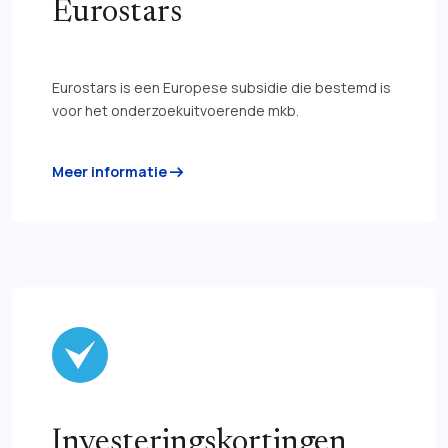
Eurostars
Eurostars is een Europese subsidie die bestemd is
voor het onderzoekuitvoerende mkb.
arrow_right_alt
Meer informatie
Investeringskortingen