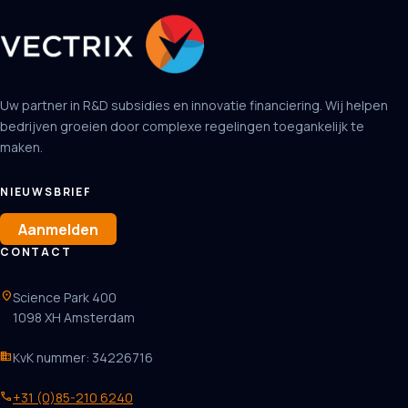
Uw partner in R&D subsidies en innovatie financiering. Wij helpen
bedrijven groeien door complexe regelingen toegankelijk te
maken.
NIEUWSBRIEF
Aanmelden
CONTACT
location_on
Science Park 400
1098 XH Amsterdam
business
KvK nummer: 34226716
phone
+31 (0)85-210 6240