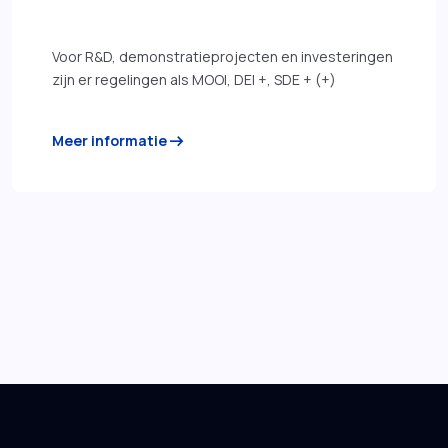
Voor R&D, demonstratieprojecten en investeringen
zijn er regelingen als MOOI, DEI +, SDE + (+)
arrow_right_alt
Meer informatie