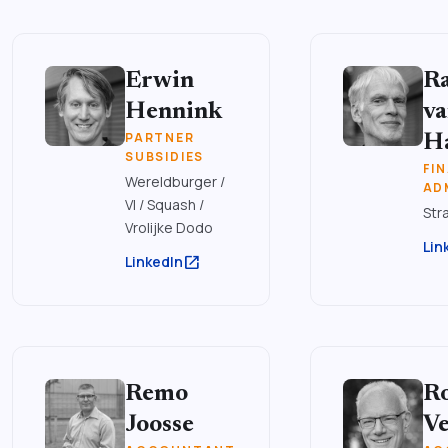
Erwin
R
Hennink
va
PARTNER
Ha
SUBSIDIES
FI
Wereldburger /
AD
VI / Squash /
Str
Vrolijke Dodo
Lin
open_in_new
LinkedIn
Remo
R
Joosse
V