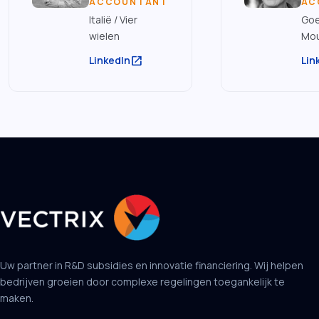
ACCOUNTANT
AC
Italië / Vier
Goe
wielen
Mou
open_in_new
LinkedIn
Lin
Uw partner in R&D subsidies en innovatie financiering. Wij helpen
bedrijven groeien door complexe regelingen toegankelijk te
maken.