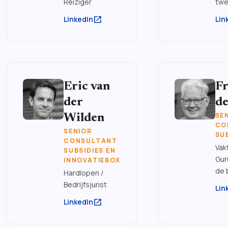
Reiziger
tw
open_in_new
LinkedIn
Lin
Eric van
Fr
der
d
SE
Wilden
CO
SENIOR
SU
CONSULTANT
Vak
SUBSIDIES EN
Gur
INNOVATIEBOX
de 
Hardlopen /
Bedrijfsjurist
Lin
open_in_new
LinkedIn