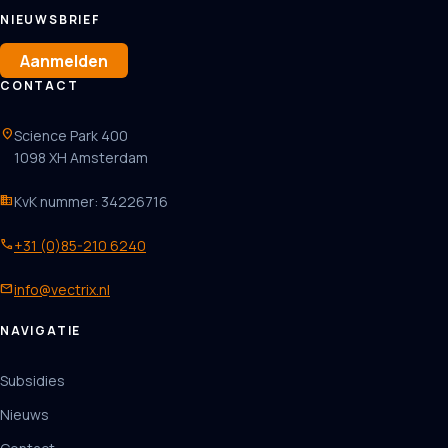
NIEUWSBRIEF
Aanmelden
CONTACT
location_on
Science Park 400
1098 XH Amsterdam
business
KvK nummer: 34226716
phone
+31 (0)85-210 6240
mail
info@vectrix.nl
NAVIGATIE
Subsidies
Nieuws