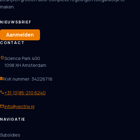
maken.
NIEUWSBRIEF
Aanmelden
CONTACT
location_on
Science Park 400
1098 XH Amsterdam
business
KvK nummer: 34226716
phone
+31 (0)85-210 6240
mail
info@vectrix.nl
NAVIGATIE
Subsidies