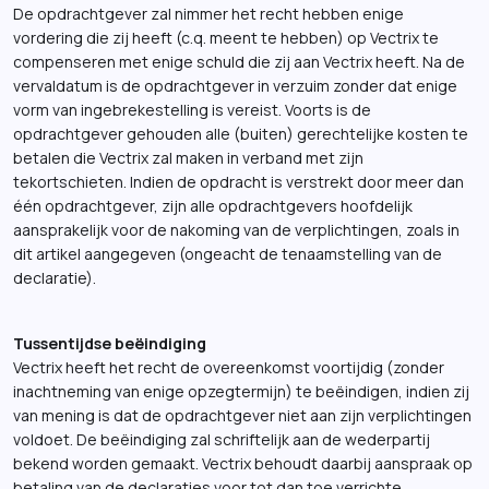
De opdrachtgever zal nimmer het recht hebben enige
vordering die zij heeft (c.q. meent te hebben) op Vectrix te
compenseren met enige schuld die zij aan Vectrix heeft. Na de
vervaldatum is de opdrachtgever in verzuim zonder dat enige
vorm van ingebrekestelling is vereist. Voorts is de
opdrachtgever gehouden alle (buiten) gerechtelijke kosten te
betalen die Vectrix zal maken in verband met zijn
tekortschieten. Indien de opdracht is verstrekt door meer dan
één opdrachtgever, zijn alle opdrachtgevers hoofdelijk
aansprakelijk voor de nakoming van de verplichtingen, zoals in
dit artikel aangegeven (ongeacht de tenaamstelling van de
declaratie).
Tussentijdse beëindiging
Vectrix heeft het recht de overeenkomst voortijdig (zonder
inachtneming van enige opzegtermijn) te beëindigen, indien zij
van mening is dat de opdrachtgever niet aan zijn verplichtingen
voldoet. De beëindiging zal schriftelijk aan de wederpartij
bekend worden gemaakt. Vectrix behoudt daarbij aanspraak op
betaling van de declaraties voor tot dan toe verrichte