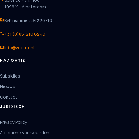
1098 XH Amsterdam
business
KvK nummer: 34226716
phone
+31 (0)85-210 6240
mail
info@vectrix.nl
NAVIGATIE
Subsidies
Nieuws
Contact
JURIDISCH
Privacy Policy
Algemene voorwaarden