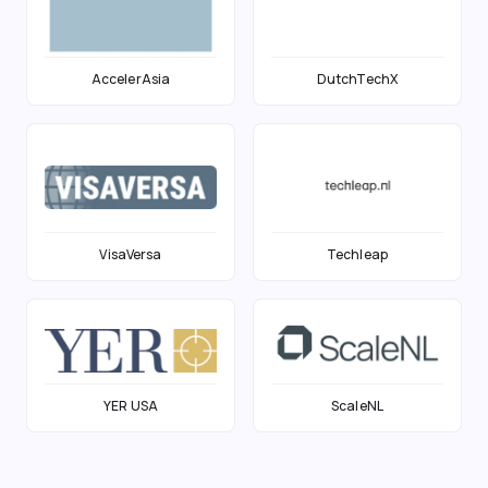
AccelerAsia
DutchTechX
VisaVersa
Techleap
YER USA
ScaleNL