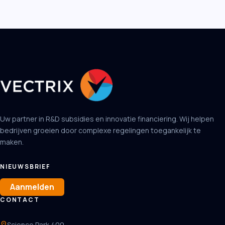
Uw partner in R&D subsidies en innovatie financiering. Wij helpen
bedrijven groeien door complexe regelingen toegankelijk te
maken.
NIEUWSBRIEF
Aanmelden
CONTACT
location_on
Science Park 400