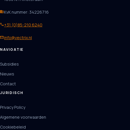
business
KvK nummer: 34226716
phone
+31 (0)85-210 6240
mail
info@vectrix.nl
NAVIGATIE
Subsidies
Nieuws
Contact
JURIDISCH
Privacy Policy
Algemene voorwaarden
Cookiebeleid