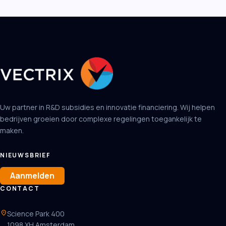
Uw partner in R&D subsidies en innovatie financiering. Wij helpen
bedrijven groeien door complexe regelingen toegankelijk te
maken.
NIEUWSBRIEF
Aanmelden
CONTACT
location_on
Science Park 400
1098 XH Amsterdam