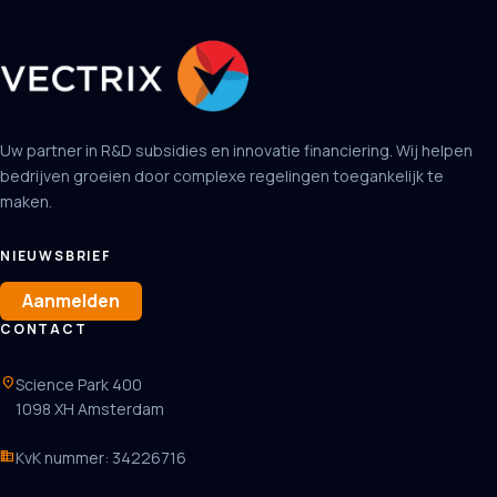
Uw partner in R&D subsidies en innovatie financiering. Wij helpen
bedrijven groeien door complexe regelingen toegankelijk te
maken.
NIEUWSBRIEF
Aanmelden
CONTACT
location_on
Science Park 400
1098 XH Amsterdam
business
KvK nummer: 34226716