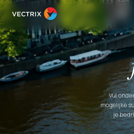
Vul onde
mogelijke su
je bedr