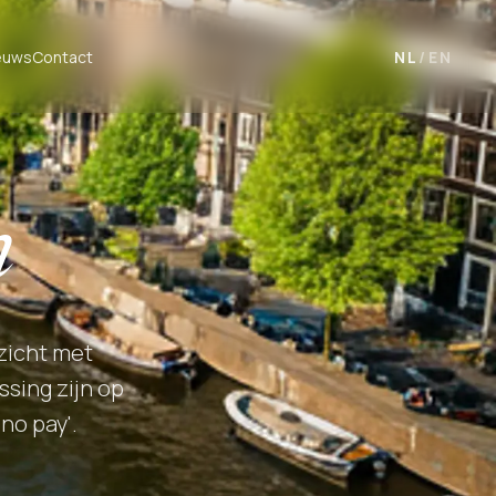
euws
Contact
NL
/
EN
n
zicht met
ssing zijn op
no pay'.