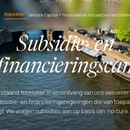
expand_more
Subsidies
expand_more
Venture Capital
Financieel en Fiscaal
Over Vectrix
Ni
Subsidie- en
financieringsca
rstaand formulier in en ontvang van ons een over
bsidie- en financieringsregelingen die van toepa
ijf. We vragen subsidies aan op basis van 'no cure, 