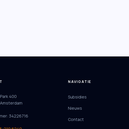
T
NAVIGATIE
 Park 400
Subsidies
 Amsterdam
Nieuws
mer: 34226716
Contact
85-210 6240