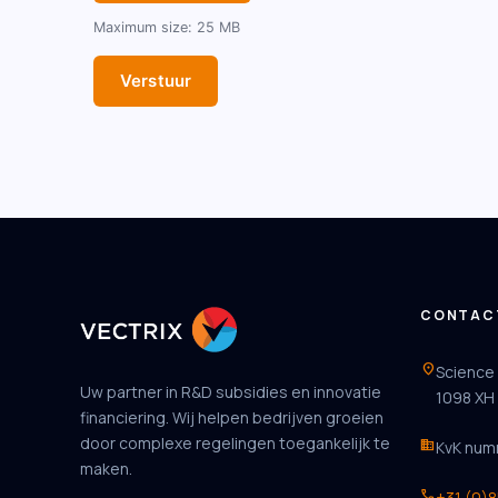
Maximum size: 25 MB
Verstuur
CONTAC
location_on
Science
Uw partner in R&D subsidies en innovatie
1098 XH
financiering. Wij helpen bedrijven groeien
door complexe regelingen toegankelijk te
business
KvK num
maken.
phone
+31 (0)