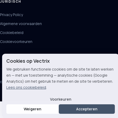
JURIDISCH
Privacy Policy
Algemene voorwaarden
Cookiebeleid
Cookievoorkeuren
Cookies op Vectrix
We gebruiken functionele cookies om de site te laten werken
en — met uw toestemming — analytische cookies (Google
Analytics) om het gebruik te meten en de site te verbeteren.
© 2026 Vectrix BV
Lees ons cookiebeleid
.
Voorkeuren
Weigeren
Accepteren