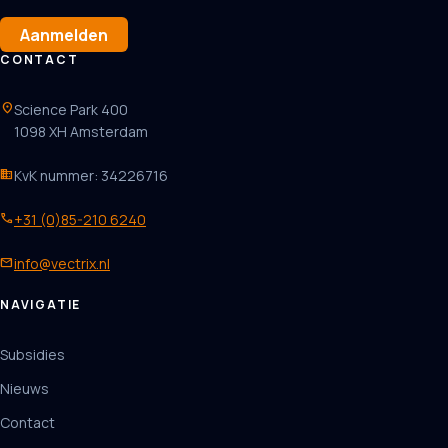
Aanmelden
CONTACT
location_on
Science Park 400
1098 XH Amsterdam
business
KvK nummer: 34226716
phone
+31 (0)85-210 6240
mail
info@vectrix.nl
NAVIGATIE
Subsidies
Nieuws
Contact