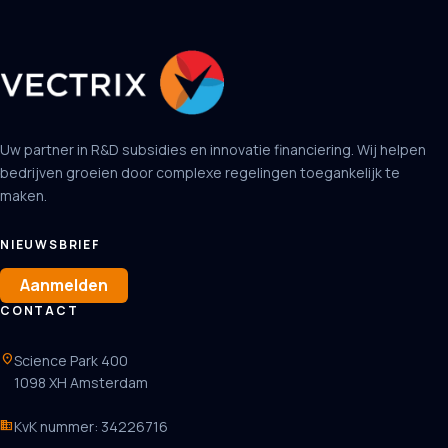
Uw partner in R&D subsidies en innovatie financiering. Wij helpen
bedrijven groeien door complexe regelingen toegankelijk te
maken.
NIEUWSBRIEF
Aanmelden
CONTACT
location_on
Science Park 400
1098 XH Amsterdam
business
KvK nummer: 34226716