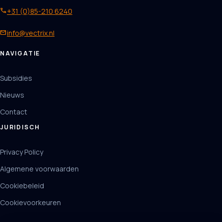
phone
+31 (0)85-210 6240
mail
info@vectrix.nl
NAVIGATIE
Subsidies
Nieuws
Contact
JURIDISCH
Privacy Policy
Algemene voorwaarden
Cookiebeleid
Cookievoorkeuren