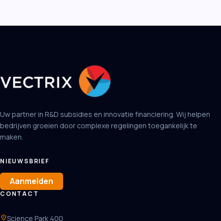
Uw partner in R&D subsidies en innovatie financiering. Wij helpen
bedrijven groeien door complexe regelingen toegankelijk te
maken.
NIEUWSBRIEF
Aanmelden
CONTACT
location_on
Science Park 400