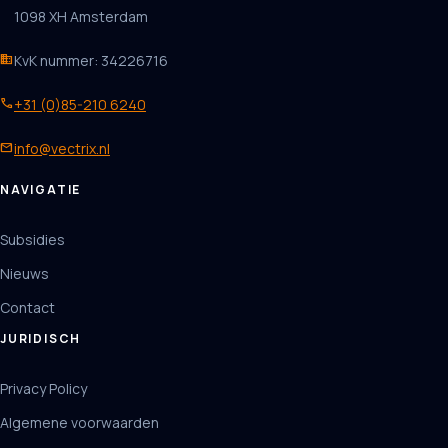
1098 XH Amsterdam
business
KvK nummer: 34226716
phone
+31 (0)85-210 6240
mail
info@vectrix.nl
NAVIGATIE
Subsidies
Nieuws
Contact
JURIDISCH
Privacy Policy
Algemene voorwaarden