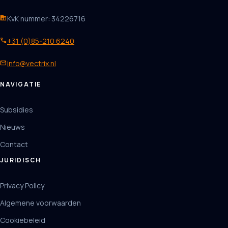
business
KvK nummer: 34226716
phone
+31 (0)85-210 6240
mail
info@vectrix.nl
NAVIGATIE
Subsidies
Nieuws
Contact
JURIDISCH
Privacy Policy
Algemene voorwaarden
Cookiebeleid