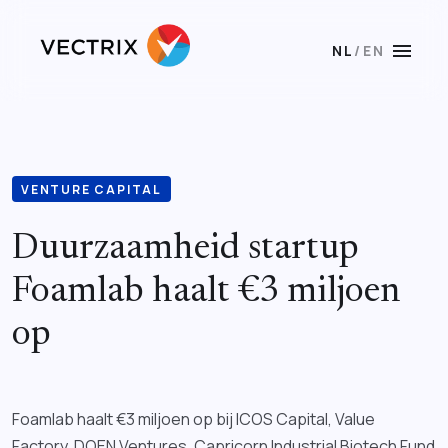
menu
NL
/
EN
VENTURE CAPITAL
Duurzaamheid startup
Foamlab haalt €3 miljoen
op
Foamlab haalt €3 miljoen op bij ICOS Capital, Value
Factory, DOEN Ventures, Capricorn Industrial Biotech Fund