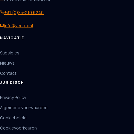
phone
+31 (0)85-210 6240
mail
info@vectrix.nl
NAVIGATIE
Subsidies
Nieuws
Contact
JURIDISCH
Privacy Policy
Algemene voorwaarden
Cookiebeleid
Cookievoorkeuren