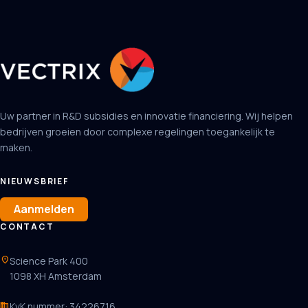
Uw partner in R&D subsidies en innovatie financiering. Wij helpen
bedrijven groeien door complexe regelingen toegankelijk te
maken.
NIEUWSBRIEF
Aanmelden
CONTACT
location_on
Science Park 400
1098 XH Amsterdam
business
KvK nummer: 34226716