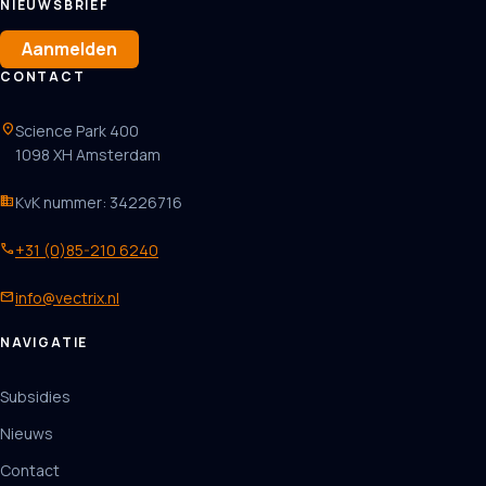
NIEUWSBRIEF
Aanmelden
CONTACT
location_on
Science Park 400
1098 XH Amsterdam
business
KvK nummer: 34226716
phone
+31 (0)85-210 6240
mail
info@vectrix.nl
NAVIGATIE
Subsidies
Nieuws
Contact