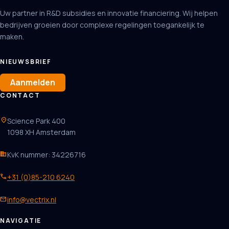
Uw partner in R&D subsidies en innovatie financiering. Wij helpen
bedrijven groeien door complexe regelingen toegankelijk te
maken.
NIEUWSBRIEF
Aanmelden
CONTACT
location_on
Science Park 400
1098 XH Amsterdam
business
KvK nummer: 34226716
phone
+31 (0)85-210 6240
mail
info@vectrix.nl
NAVIGATIE