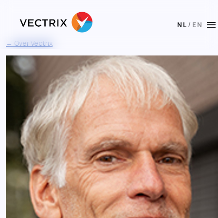
menu
NL
/
EN
← Over Vectrix