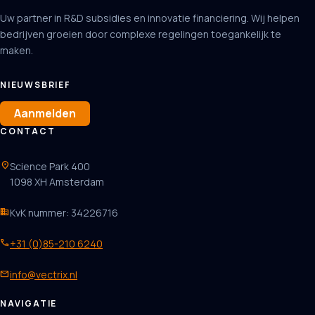
Uw partner in R&D subsidies en innovatie financiering. Wij helpen
bedrijven groeien door complexe regelingen toegankelijk te
maken.
NIEUWSBRIEF
Aanmelden
CONTACT
location_on
Science Park 400
1098 XH Amsterdam
business
KvK nummer: 34226716
phone
+31 (0)85-210 6240
mail
info@vectrix.nl
NAVIGATIE