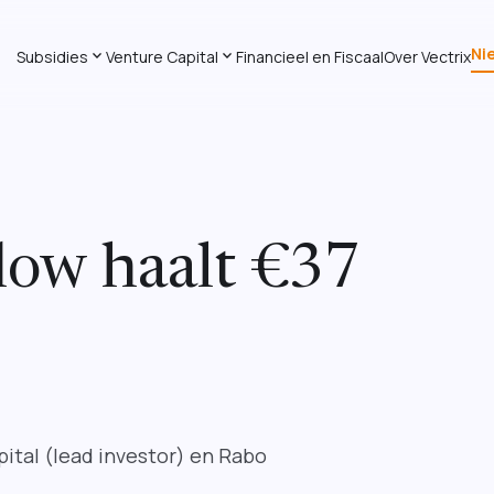
Ni
expand_more
expand_more
Subsidies
Venture Capital
Financieel en Fiscaal
Over Vectrix
flow haalt €37
apital (lead investor) en Rabo