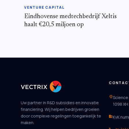
VENTURE CAPITAL
Eindhovense medtechbedrijf Xeltis
haalt €20,5 miljoen op
CONTAC
location_on
Science
Uw partner in R&D subsidies en innovatie
1098 XH
financiering. Wij helpen bedrijven groeien
door complexe regelingen toegankelijk te
business
KvK num
maken.