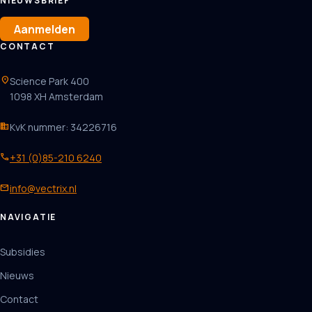
NIEUWSBRIEF
Aanmelden
CONTACT
location_on
Science Park 400
1098 XH Amsterdam
business
KvK nummer: 34226716
phone
+31 (0)85-210 6240
mail
info@vectrix.nl
NAVIGATIE
Subsidies
Nieuws
Contact