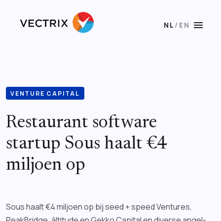
menu
NL
/
EN
VENTURE CAPITAL
Restaurant software
startup Sous haalt €4
miljoen op
Sous haalt €4 miljoen op bij seed + speed Ventures,
PeakBridge, āltitude en Gekko Capital en diverse angel-