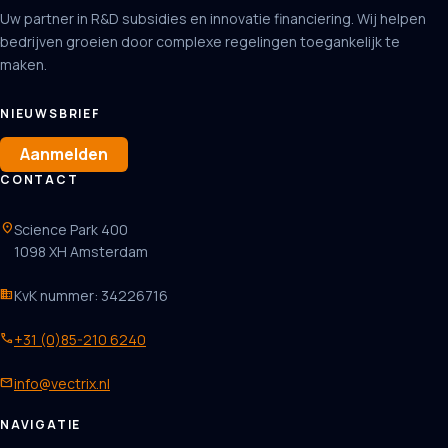
Uw partner in R&D subsidies en innovatie financiering. Wij helpen
bedrijven groeien door complexe regelingen toegankelijk te
maken.
NIEUWSBRIEF
Aanmelden
CONTACT
location_on
Science Park 400
1098 XH Amsterdam
business
KvK nummer: 34226716
phone
+31 (0)85-210 6240
mail
info@vectrix.nl
NAVIGATIE