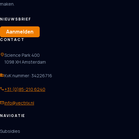
maken.
NIEUWSBRIEF
Aanmelden
CONTACT
location_on
Science Park 400
1098 XH Amsterdam
business
KvK nummer: 34226716
phone
+31 (0)85-210 6240
mail
info@vectrix.nl
NAVIGATIE
Subsidies