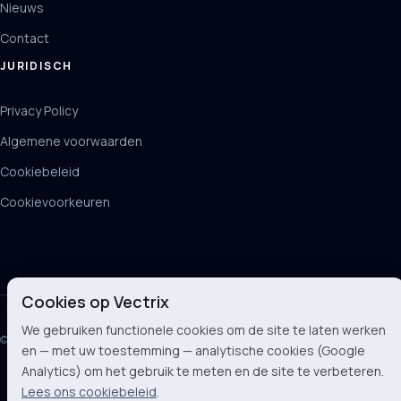
Nieuws
Contact
JURIDISCH
Privacy Policy
Algemene voorwaarden
Cookiebeleid
Cookievoorkeuren
Cookies op Vectrix
We gebruiken functionele cookies om de site te laten werken
© 2026 Vectrix BV
en — met uw toestemming — analytische cookies (Google
Analytics) om het gebruik te meten en de site te verbeteren.
Lees ons cookiebeleid
.