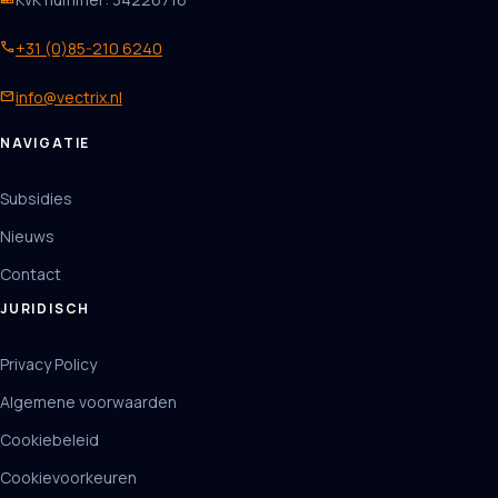
phone
+31 (0)85-210 6240
mail
info@vectrix.nl
NAVIGATIE
Subsidies
Nieuws
Contact
JURIDISCH
Privacy Policy
Algemene voorwaarden
Cookiebeleid
Cookievoorkeuren