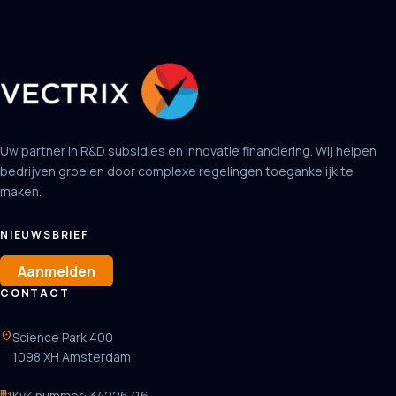
Uw partner in R&D subsidies en innovatie financiering. Wij helpen
bedrijven groeien door complexe regelingen toegankelijk te
maken.
NIEUWSBRIEF
Aanmelden
CONTACT
location_on
Science Park 400
1098 XH Amsterdam
business
KvK nummer: 34226716