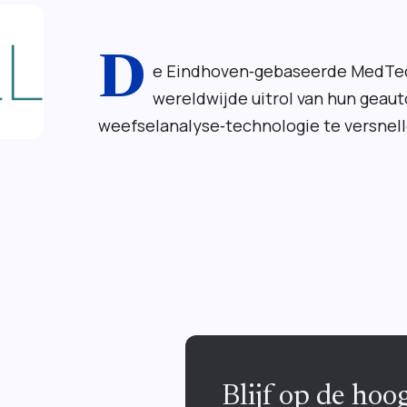
D
e Eindhoven‑gebaseerde MedTech
wereldwijde uitrol van hun geau
weefselanalyse‑technologie te versnell
Blijf op de ho