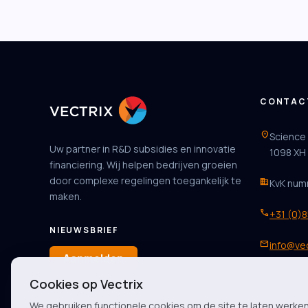
CONTAC
location_on
Science
Uw partner in R&D subsidies en innovatie
1098 XH
financiering. Wij helpen bedrijven groeien
door complexe regelingen toegankelijk te
business
KvK num
maken.
phone
+31 (0)
NIEUWSBRIEF
mail
info@vec
Aanmelden
Cookies op Vectrix
We gebruiken functionele cookies om de site te laten werke