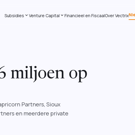
Ni
expand_more
expand_more
Subsidies
Venture Capital
Financieel en Fiscaal
Over Vectrix
6 miljoen op
Capricorn Partners, Sioux
tners en meerdere private