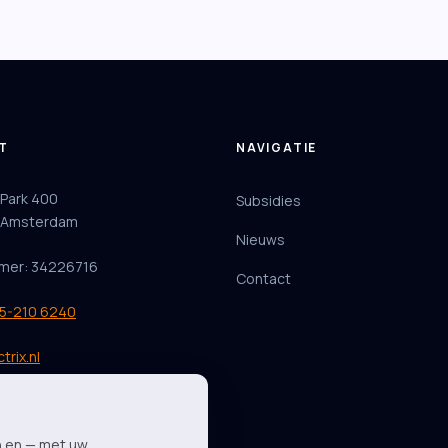
T
NAVIGATIE
 Park 400
Subsidies
 Amsterdam
Nieuws
mer: 34226716
Contact
85-210 6240
trix.nl
n en — met uw