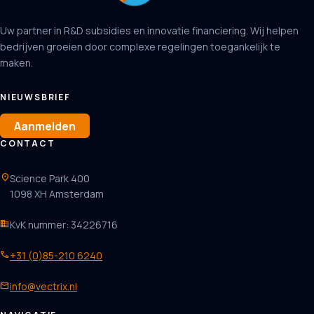
Uw partner in R&D subsidies en innovatie financiering. Wij helpen
bedrijven groeien door complexe regelingen toegankelijk te
maken.
NIEUWSBRIEF
Aanmelden
CONTACT
location_on
Science Park 400
1098 XH Amsterdam
business
KvK nummer: 34226716
phone
+31 (0)85-210 6240
mail
info@vectrix.nl