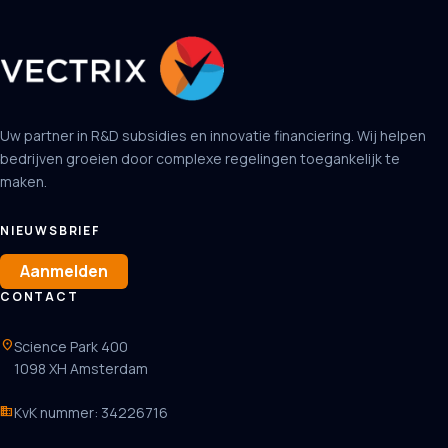
Uw partner in R&D subsidies en innovatie financiering. Wij helpen
bedrijven groeien door complexe regelingen toegankelijk te
maken.
NIEUWSBRIEF
Aanmelden
CONTACT
location_on
Science Park 400
1098 XH Amsterdam
business
KvK nummer: 34226716